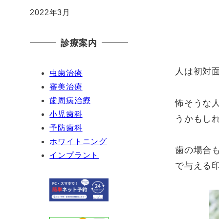
2022年3月
診療案内
人は初対
虫歯治療
審美治療
歯周病治療
怖そうな
小児歯科
うかもし
予防歯科
ホワイトニング
歯の場合
インプラント
で与える