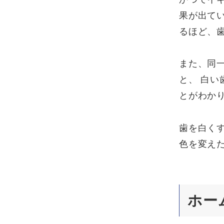
果が出て
るほど、
また、同
と、 白
とがわか
歯を白く
色を変え
ホー