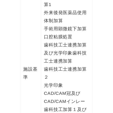
算1
外来後発医薬品使用
体制加算
手術用顕微鏡下加算
口腔粘膜処置
歯科技工士連携加算
及び光学印象歯科技
工士連携加算
施設基
歯科技工士連携加算
準
２
光学印象
CAD/CAM冠及び
CAD/CAMインレー
歯科技工加算１及び